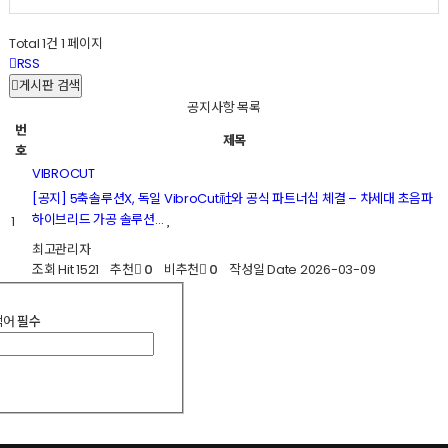
Total 1건
1 페이지
RSS
게시판 검색
공지사항 목록
번
제목
호
VIBROCUT
[공지] 5축솔루션X, 독일 VibroCut社와 공식 파트너십 체결 – 차세대 초음파
하이브리드 가공 솔루션…
1
최고관리자
조회
Hit 1521
추천
0
비추천
0
작성일
Date 2026-03-09
색어
필수