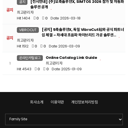
[전시안내] (주)오축솔루션X, SIMTOS 2026 참가 및 자동화
공지
솔루션 공개
공지
최고관리자
Hit 1404
0
0
Date 2026-03-18
[공지] 5축솔루션X, 독일 VibroCut社와 공식 파트너
VIBROCUT
십 체결 – 차세대 초음파 하이브리드 가공 솔루션…
공지
최고관리자
Hit 1512
0
0
Date 2026-03-09
Online Catalog Link Guide
온라인카탈로그
최고관리자
1
Hit 4543
0
0
Date 2025-01-09
회사소개
이용약관
개인정보처리방침